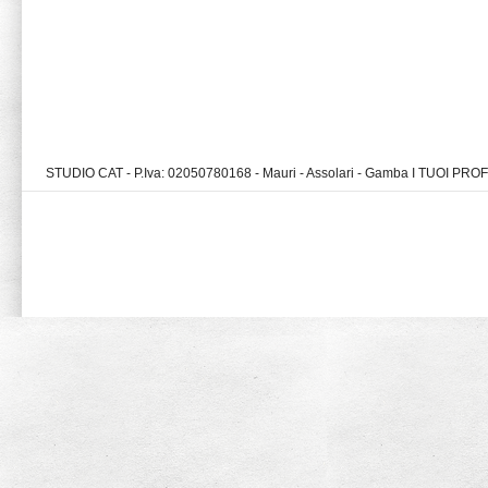
STUDIO CAT - P.Iva: 02050780168 - Mauri - Assolari - Gamba I TUOI PR