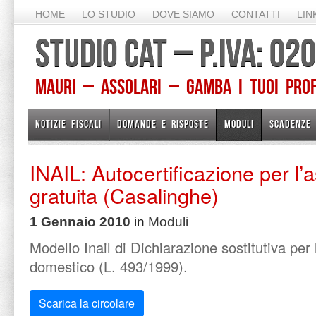
HOME
LO STUDIO
DOVE SIAMO
CONTATTI
LIN
STUDIO CAT – P.IVA: 0
Mauri – Assolari – Gamba I TUOI PROFE
NOTIZIE FISCALI
DOMANDE E RISPOSTE
MODULI
SCADENZE
INAIL: Autocertificazione per l’
gratuita (Casalinghe)
1 Gennaio 2010
in
Moduli
Modello Inail di Dichiarazione sostitutiva per
domestico (L. 493/1999).
Scarica la circolare