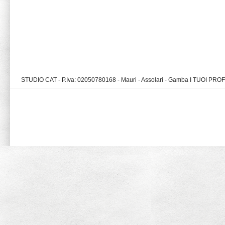
STUDIO CAT - P.Iva: 02050780168 - Mauri - Assolari - Gamba I TUOI PR