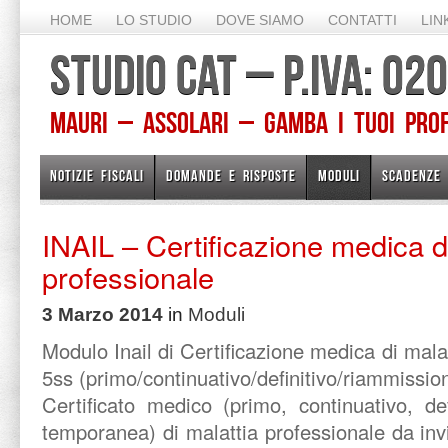
HOME
LO STUDIO
DOVE SIAMO
CONTATTI
LIN
STUDIO CAT – P.IVA: 0
Mauri – Assolari – Gamba I TUOI PROFE
NOTIZIE FISCALI
DOMANDE E RISPOSTE
MODULI
SCADENZE
INAIL – Certificazione medica di
professionale
3 Marzo 2014
in
Moduli
Modulo Inail di Certificazione medica di mala
5ss (primo/continuativo/definitivo/riammissi
Certificato medico (primo, continuativo, de
temporanea) di malattia professionale da invi