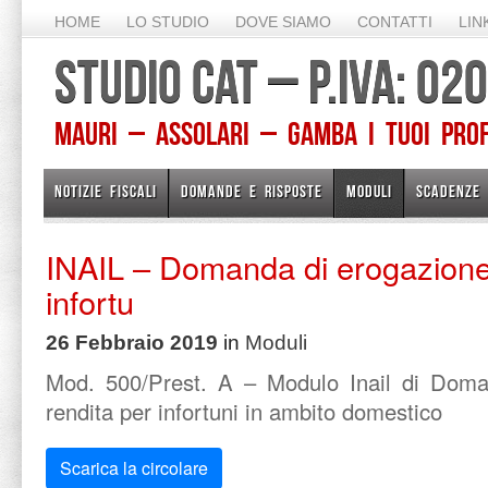
HOME
LO STUDIO
DOVE SIAMO
CONTATTI
LIN
STUDIO CAT – P.IVA: 0
Mauri – Assolari – Gamba I TUOI PROFE
NOTIZIE FISCALI
DOMANDE E RISPOSTE
MODULI
SCADENZE
INAIL – Domanda di erogazione 
infortu
26 Febbraio 2019
in
Moduli
Mod. 500/Prest. A – Modulo Inail di Doma
rendita per infortuni in ambito domestico
Scarica la circolare