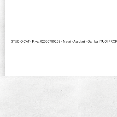
STUDIO CAT - P.Iva: 02050780168 - Mauri - Assolari - Gamba I TUOI PR