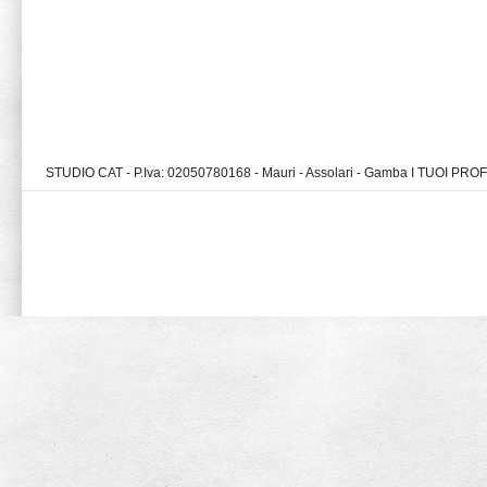
STUDIO CAT - P.Iva: 02050780168 - Mauri - Assolari - Gamba I TUOI PR