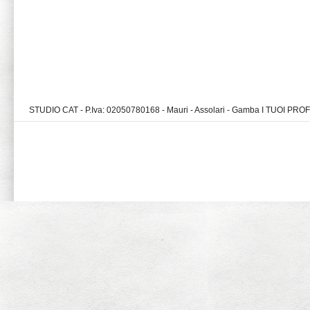
STUDIO CAT - P.Iva: 02050780168 - Mauri - Assolari - Gamba I TUOI PR