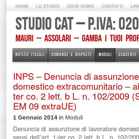
HOME
LO STUDIO
DOVE SIAMO
CONTATTI
LIN
STUDIO CAT – P.IVA: 0
Mauri – Assolari – Gamba I TUOI PROFE
NOTIZIE FISCALI
DOMANDE E RISPOSTE
MODULI
SCADENZE
INPS – Denuncia di assunzione 
domestico extracomunitario – ai 
ter co. 2 lett. b L. n. 102/2009
EM 09 extraUE)
1 Gennaio 2014
in
Moduli
Denuncia di assunzione di lavoratore domest
sensi dell’art. 1-ter co. 2 lett. b L. n. 102