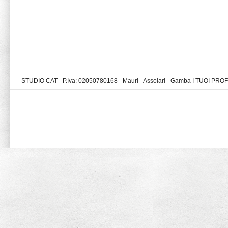
STUDIO CAT - P.Iva: 02050780168 - Mauri - Assolari - Gamba I TUOI PR