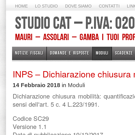
HOME
LO STUDIO
DOVE SIAMO
CONTATTI
LIN
STUDIO CAT – P.IVA: 0
Mauri – Assolari – Gamba I TUOI PROFE
NOTIZIE FISCALI
DOMANDE E RISPOSTE
MODULI
SCADENZE
INPS – Dichiarazione chiusura 
14 Febbraio 2018
in
Moduli
Dichiarazione chiusura mobilità: quantificaz
sensi dell'art. 5 c. 4 L.223/1991.
Codice SC29
Versione 1.1
Data di pubblicazione 19/12/2017