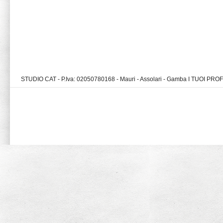
STUDIO CAT - P.Iva: 02050780168 - Mauri - Assolari - Gamba I TUOI PR