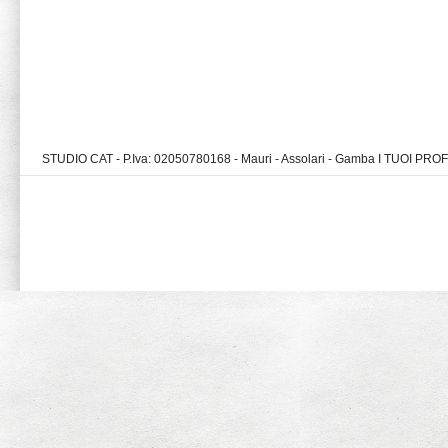
STUDIO CAT - P.Iva: 02050780168 - Mauri - Assolari - Gamba I TUOI PR