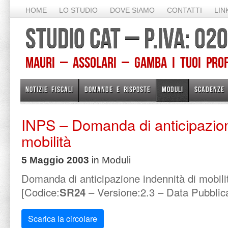
HOME
LO STUDIO
DOVE SIAMO
CONTATTI
LIN
STUDIO CAT – P.IVA: 0
Mauri – Assolari – Gamba I TUOI PROFE
NOTIZIE FISCALI
DOMANDE E RISPOSTE
MODULI
SCADENZE
INPS – Domanda di anticipazion
mobilità
5 Maggio 2003
in
Moduli
Domanda di anticipazione indennità di mobili
[Codice:
SR24
– Versione:2.3 – Data Pubblic
Scarica la circolare