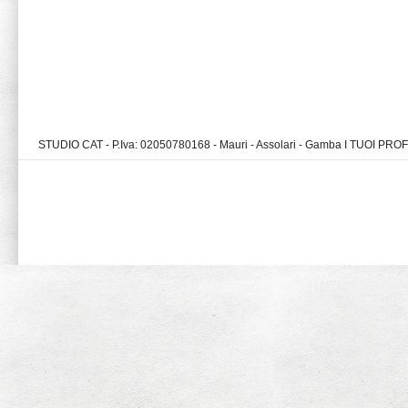
STUDIO CAT - P.Iva: 02050780168 - Mauri - Assolari - Gamba I TUOI PR