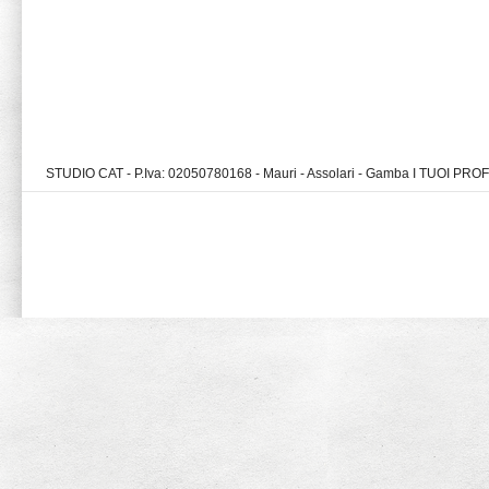
STUDIO CAT - P.Iva: 02050780168 - Mauri - Assolari - Gamba I TUOI PR