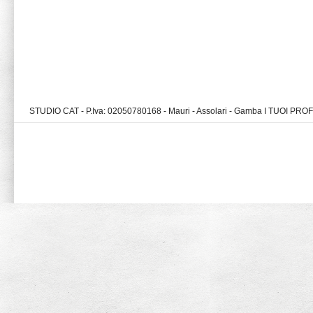
STUDIO CAT - P.Iva: 02050780168 - Mauri - Assolari - Gamba I TUOI PR