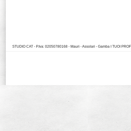
STUDIO CAT - P.Iva: 02050780168 - Mauri - Assolari - Gamba I TUOI PR