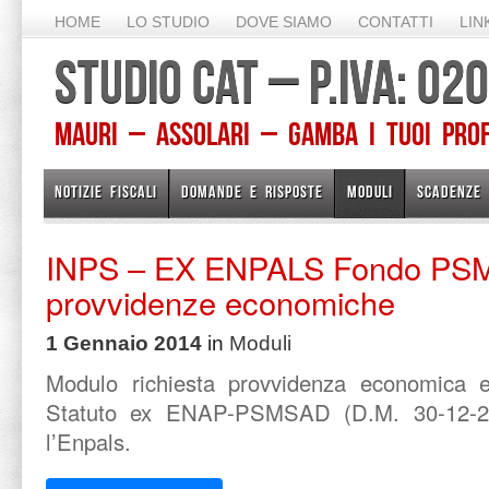
HOME
LO STUDIO
DOVE SIAMO
CONTATTI
LIN
STUDIO CAT – P.IVA: 0
Mauri – Assolari – Gamba I TUOI PROFE
NOTIZIE FISCALI
DOMANDE E RISPOSTE
MODULI
SCADENZE
INPS – EX ENPALS Fondo PSM
provvidenze economiche
1 Gennaio 2014
in
Moduli
Modulo richiesta provvidenza economica ex
Statuto ex ENAP-PSMSAD (D.M. 30-12-2
l’Enpals.