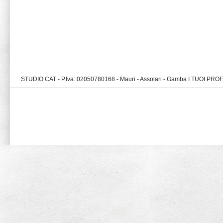
STUDIO CAT - P.Iva: 02050780168 - Mauri - Assolari - Gamba I TUOI PR