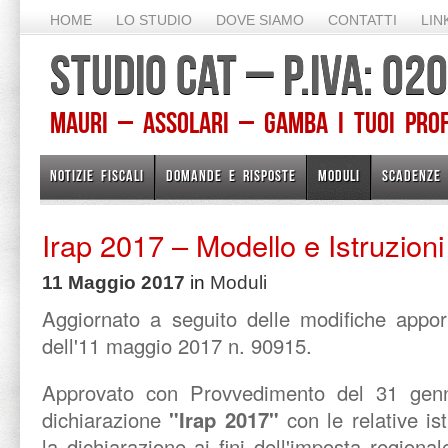
HOME
LO STUDIO
DOVE SIAMO
CONTATTI
LIN
STUDIO CAT – P.IVA: 0
Mauri – Assolari – Gamba I TUOI PROFE
NOTIZIE FISCALI
DOMANDE E RISPOSTE
MODULI
SCADENZE
Irap 2017 – Modello e Istruzioni
11 Maggio 2017
in
Moduli
Aggiornato a seguito delle modifiche appo
dell'11 maggio 2017 n. 90915.
Approvato con Provvedimento del 31 genn
dichiarazione
"Irap 2017"
con le relative ist
la dichiarazione ai fini dell'imposta regionale