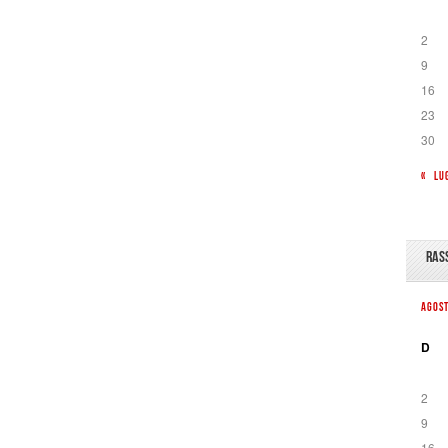
2
9
16
23
30
« LU
RAS
AGOS
D
2
9
16