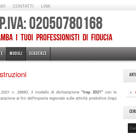
AMO
CONTATTI
LINK
 P.IVA: 02050780168
ba I TUOI PROFESSIONISTI DI FIDUCIA
TE
MODULI
SCADENZE
struzioni
ART
2021 n. 28883, il modello di dichiarazione
"Irap 2021"
con le
iarazione ai fini dell'imposta regionale sulle attività produttive (Irap)
CER