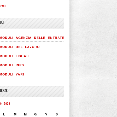
PMI
ULI
MODULI AGENZIA DELLE ENTRATE
MODULI DEL LAVORO
MODULI FISCALI
MODULI INPS
MODULI VARI
DENZE
TO 2026
L
M
M
G
V
S