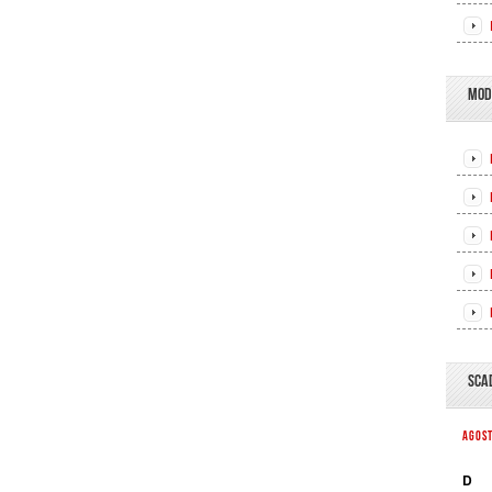
MOD
SCA
AGOS
D