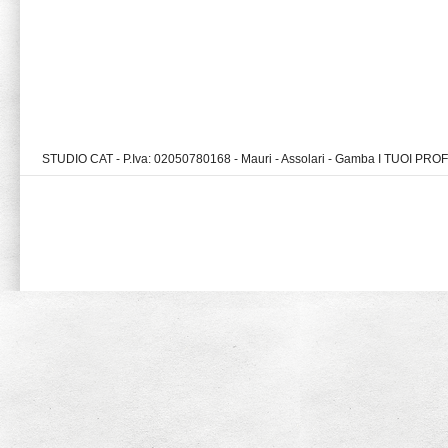
STUDIO CAT - P.Iva: 02050780168 - Mauri - Assolari - Gamba I TUOI PR