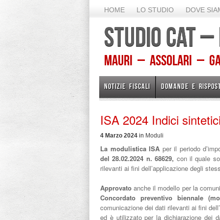
HOME
LO STUDIO
DOVE SI
STUDIO CAT –
Mauri – Assolari – Gam
NOTIZIE FISCALI
DOMANDE E RISPOS
ISA 2024 Indici sintetici
4 Marzo 2024
in
Moduli
La modulistica ISA
per il periodo d’imp
del 28.02.2024 n. 68629,
con il quale so
rilevanti ai fini dell’applicazione degli stess
Approvato
anche il
modello per la comunic
Concordato preventivo biennale (m
comunicazione dei dati rilevanti ai fini dell’
ed è utilizzato per la dichiarazione dei da