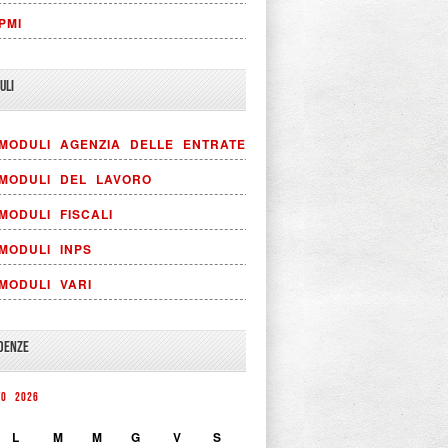
PMI
ULI
MODULI AGENZIA DELLE ENTRATE
MODULI DEL LAVORO
MODULI FISCALI
MODULI INPS
MODULI VARI
DENZE
TO 2026
L
M
M
G
V
S