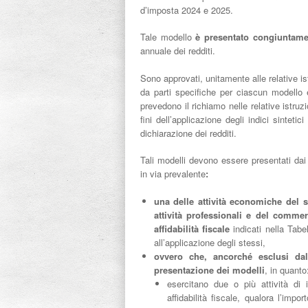
d’imposta 2024 e 2025.
Tale modello
è presentato congiuntam
annuale dei redditi.
Sono approvati, unitamente alle relative is
da parti specifiche per ciascun modello 
prevedono il richiamo nelle relative istruz
fini dell’applicazione degli indici sintetic
dichiarazione dei redditi.
Tali modelli devono essere presentati dai
in via prevalente
:
una delle attività economiche del se
attività professionali e del commerc
affidabilità fiscale
indicati nella Tabe
all’applicazione degli stessi,
ovvero che, ancorché esclusi dal
presentazione dei modelli
, in quanto
esercitano due o più attività di 
affidabilità fiscale, qualora l’import