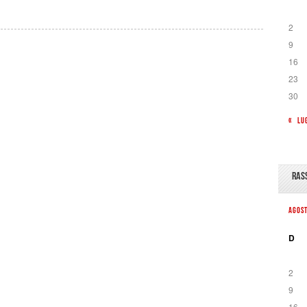
2
9
16
23
30
« LU
RAS
AGOS
D
2
9
16