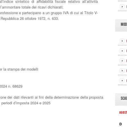
indice sintetico di affidabilità fiscale relativo all’attività
l’ammontare totale dei ricavi dichiarati;
professione e partecipano a un gruppo IVA di cui al Titolo V-
a Repubblica 26 ottobre 1972, n. 633.
MOD
er la stampa dei modelli
2024 n. 68629
dei dati rilevanti ai fini della determinazione della proposta
SCA
i periodi d’imposta 2024 e 2025
AGOS
D