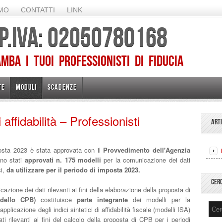
AMO
CONTATTI
LINK
 P.IVA: 02050780168
ba I TUOI PROFESSIONISTI DI FIDUCIA
TE
MODULI
SCADENZE
 affidabilità – Professionisti
ART
osta 2023 è stata approvata con il
Provvedimento dell'Agenzia
no stati
approvati n. 175 modelli
per la comunicazione dei dati
i,
da utilizzare per il periodo di imposta 2023.
CER
azione dei dati rilevanti ai fini della elaborazione della proposta di
odello CPB)
costituisce
parte integrante
dei modelli per la
applicazione degli indici sintetici di affidabilità fiscale (modelli ISA)
ti rilevanti ai fini del calcolo della proposta di CPB per i periodi