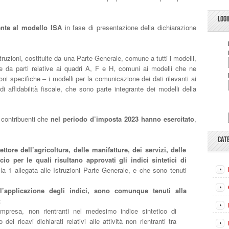
LOGI
ente al modello ISA
in fase di presentazione della dichiarazione
truzioni, costituite da una Parte Generale, comune a tutti i modelli,
e da parti relative ai quadri A, F e H, comuni ai modelli che ne
ioni specifiche – i modelli per la comunicazione dei dati rilevanti ai
i di affidabilità fiscale, che sono parte integrante dei modelli della
 contribuenti che
nel periodo d’imposta 2023
hanno esercitato
,
CAT
ttore dell’agricoltura, delle manifatture, dei servizi, delle
io per le quali risultano approvati gli indici sintetici di
lla 1 allegata alle Istruzioni Parte Generale, e che sono tenuti
l’applicazione degli indici, sono comunque tenuti alla
:
impresa, non rientranti nel medesimo indice sintetico di
o dei ricavi dichiarati relativi alle attività non rientranti tra