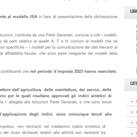
LOGI
ente al modello ISA
in fase di presentazione della dichiarazione
truzioni, costituite da una Parte Generale, comune a tutti i modelli,
e da parti relative ai quadri A, F e H, comuni ai modelli che ne
ioni specifiche – i modelli per la comunicazione dei dati rilevanti ai
i di affidabilità fiscale, che sono parte integrante dei modelli della
 contribuenti che
nel periodo d’imposta 2023
hanno esercitato
,
CAT
ttore dell’agricoltura, delle manifatture, dei servizi, delle
io per le quali risultano approvati gli indici sintetici di
lla 1 allegata alle Istruzioni Parte Generale, e che sono tenuti
l’applicazione degli indici, sono comunque tenuti alla
:
impresa, non rientranti nel medesimo indice sintetico di
o dei ricavi dichiarati relativi alle attività non rientranti tra