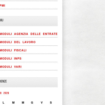
PMI
ULI
MODULI AGENZIA DELLE ENTRATE
MODULI DEL LAVORO
MODULI FISCALI
MODULI INPS
MODULI VARI
DENZE
TO 2026
L
M
M
G
V
S