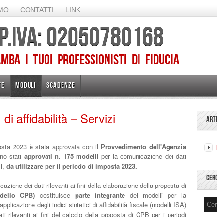
AMO
CONTATTI
LINK
 P.IVA: 02050780168
ba I TUOI PROFESSIONISTI DI FIDUCIA
TE
MODULI
SCADENZE
 di affidabilità – Servizi
ART
osta 2023 è stata approvata con il
Provvedimento dell'Agenzia
no stati
approvati n. 175 modelli
per la comunicazione dei dati
i,
da utilizzare per il periodo di imposta 2023.
CER
azione dei dati rilevanti ai fini della elaborazione della proposta di
odello CPB)
costituisce
parte integrante
dei modelli per la
applicazione degli indici sintetici di affidabilità fiscale (modelli ISA)
ti rilevanti ai fini del calcolo della proposta di CPB per i periodi