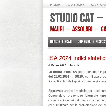
HOME
LO STUDIO
DOVE SI
STUDIO CAT –
Mauri – Assolari – Gam
NOTIZIE FISCALI
DOMANDE E RISPOS
ISA 2024 Indici sintetici
4 Marzo 2024
in
Moduli
La modulistica ISA
per il periodo d’imp
del 28.02.2024 n. 68629,
con il quale so
rilevanti ai fini dell’applicazione degli stess
Approvato
anche il
modello per la comunic
Concordato preventivo biennale (m
comunicazione dei dati rilevanti ai fini dell’
ed è utilizzato per la dichiarazione dei da