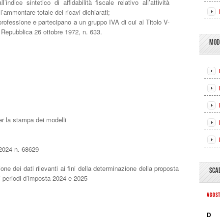
indice sintetico di affidabilità fiscale relativo all’attività
l’ammontare totale dei ricavi dichiarati;
professione e partecipano a un gruppo IVA di cui al Titolo V-
a Repubblica 26 ottobre 1972, n. 633.
MOD
er la stampa dei modelli
2024 n. 68629
dei dati rilevanti ai fini della determinazione della proposta
SCA
i periodi d’imposta 2024 e 2025
AGOS
D