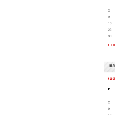
2
9
16
23
30
« LU
RAS
AGOS
D
2
9
16