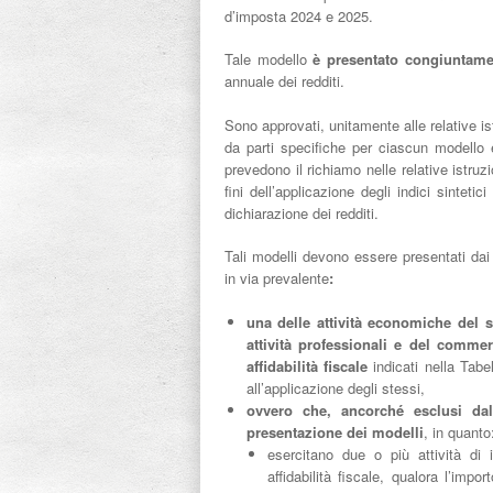
d’imposta 2024 e 2025.
Tale modello
è presentato congiuntam
annuale dei redditi.
Sono approvati, unitamente alle relative is
da parti specifiche per ciascun modello 
prevedono il richiamo nelle relative istruz
fini dell’applicazione degli indici sintetic
dichiarazione dei redditi.
Tali modelli devono essere presentati dai
in via prevalente
:
una delle attività economiche del se
attività professionali e del commerc
affidabilità fiscale
indicati nella Tabe
all’applicazione degli stessi,
ovvero che, ancorché esclusi dal
presentazione dei modelli
, in quanto
esercitano due o più attività di 
affidabilità fiscale, qualora l’import