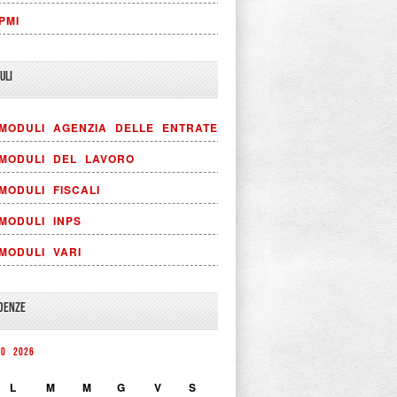
PMI
ULI
MODULI AGENZIA DELLE ENTRATE
MODULI DEL LAVORO
MODULI FISCALI
MODULI INPS
MODULI VARI
DENZE
TO 2026
L
M
M
G
V
S