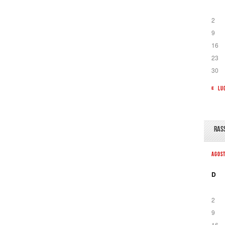
2
9
16
23
30
« LU
RAS
AGOS
D
2
9
16