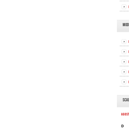
MOD
SCA
AGOS
D