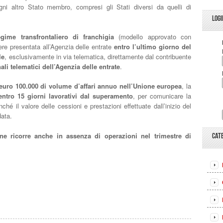
ogni altro Stato membro, compresi gli Stati diversi da quelli di
LOGI
gime transfrontaliero di franchigia
(modello approvato con
e presentata all’Agenzia delle entrate
entro l’ultimo giorno del
le
, esclusivamente in via telematica, direttamente dal contribuente
ali telematici dell’Agenzia delle entrate
.
euro 100.000 di volume d’affari annuo nell’Unione europea
, la
ntro 15 giorni lavorativi dal superamento
, per comunicare la
nché il valore delle cessioni e prestazioni effettuate dall’inizio del
data.
ne ricorre anche in assenza di operazioni nel trimestre di
CAT