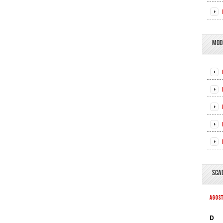
MOD
SCA
AGOS
D