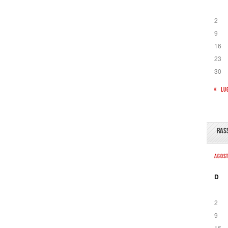
2
9
16
23
30
« LU
RAS
AGOS
D
2
9
16