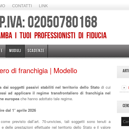
AMO
CONTATTI
LINK
 P.IVA: 02050780168
ba I TUOI PROFESSIONISTI DI FIDUCIA
TE
MODULI
SCADENZE
ero di franchigia | Modello
ART
ta dai soggetti passivi stabiliti nel territorio dello Stato
di cui
si ad applicare il regime transfrontaliero di franchigia nel
ione europea
che hanno adottato tale regime.
CER
ire dal 1° aprile 2026
, come previsto dall’art. 70-unvicies, tali soggetti sono tenuti a
e delle prestazioni effettuate nel territorio dello Stato e il valore