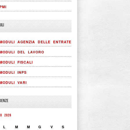
PMI
ULI
MODULI AGENZIA DELLE ENTRATE
MODULI DEL LAVORO
MODULI FISCALI
MODULI INPS
MODULI VARI
DENZE
TO 2026
L
M
M
G
V
S