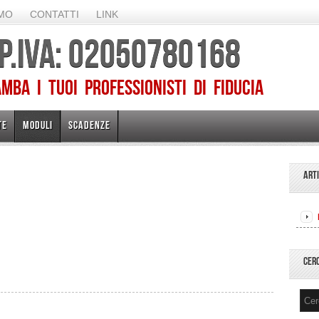
AMO
CONTATTI
LINK
 P.IVA: 02050780168
ba I TUOI PROFESSIONISTI DI FIDUCIA
TE
MODULI
SCADENZE
ART
CER