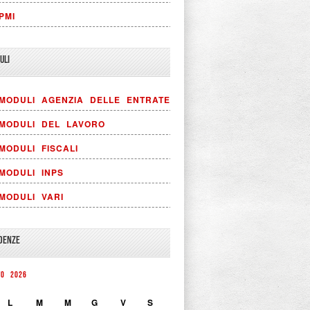
PMI
ULI
MODULI AGENZIA DELLE ENTRATE
MODULI DEL LAVORO
MODULI FISCALI
MODULI INPS
MODULI VARI
DENZE
TO 2026
L
M
M
G
V
S