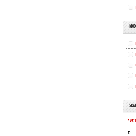
MOD
SCA
AGOS
D