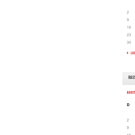
2
9
16
23
30
« LU
RAS
AGOS
D
2
9
16