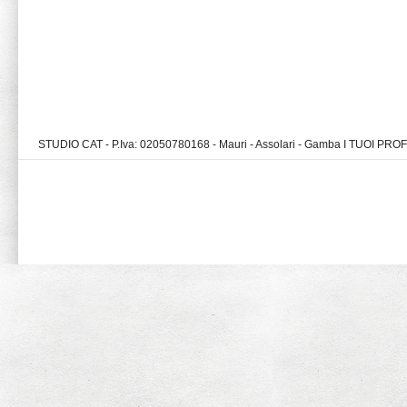
STUDIO CAT - P.Iva: 02050780168 - Mauri - Assolari - Gamba I TUOI PR