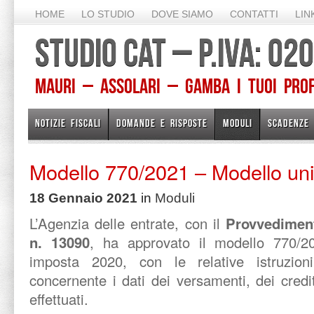
HOME
LO STUDIO
DOVE SIAMO
CONTATTI
LIN
STUDIO CAT – P.IVA: 0
Mauri – Assolari – Gamba I TUOI PROFE
NOTIZIE FISCALI
DOMANDE E RISPOSTE
MODULI
SCADENZE
Modello 770/2021 – Modello unif
18 Gennaio 2021
in
Moduli
L’Agenzia delle entrate, con il
Provvediment
n. 13090
, ha approvato il modello 770/202
imposta 2020, con le relative istruzion
concernente i dati dei versamenti, dei cred
effettuati.