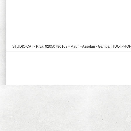
STUDIO CAT - P.Iva: 02050780168 - Mauri - Assolari - Gamba I TUOI PR