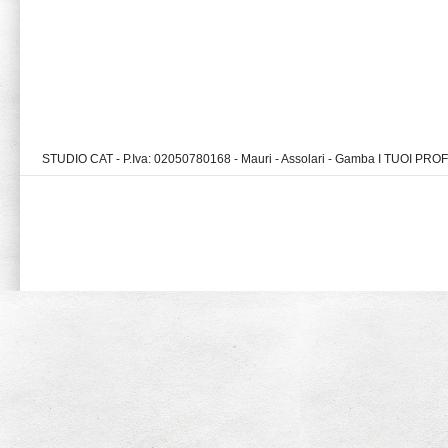
STUDIO CAT - P.Iva: 02050780168 - Mauri - Assolari - Gamba I TUOI PR