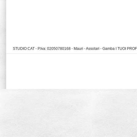
STUDIO CAT - P.Iva: 02050780168 - Mauri - Assolari - Gamba I TUOI PR