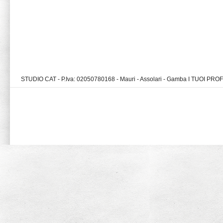
STUDIO CAT - P.Iva: 02050780168 - Mauri - Assolari - Gamba I TUOI PR