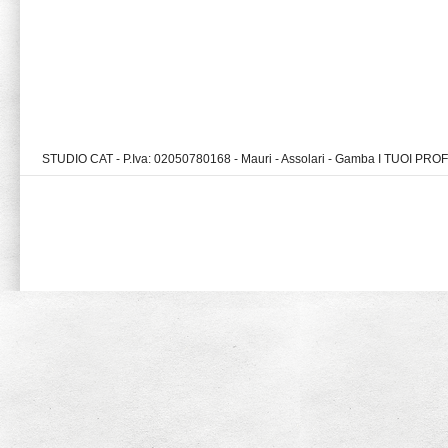
STUDIO CAT - P.Iva: 02050780168 - Mauri - Assolari - Gamba I TUOI PR