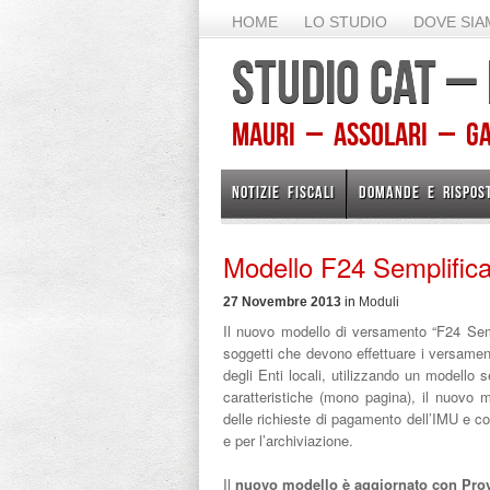
HOME
LO STUDIO
DOVE SI
STUDIO CAT –
Mauri – Assolari – Gam
NOTIZIE FISCALI
DOMANDE E RISPOS
Modello F24 Semplifica
27 Novembre 2013
in
Moduli
Il nuovo modello di versamento “F24 Semp
soggetti che devono effettuare i versamenti
degli Enti locali, utilizzando un modello 
caratteristiche (mono pagina), il nuovo 
delle richieste di pagamento dell’IMU e con
e per l’archiviazione.
Il
nuovo modello è aggiornato con Prov