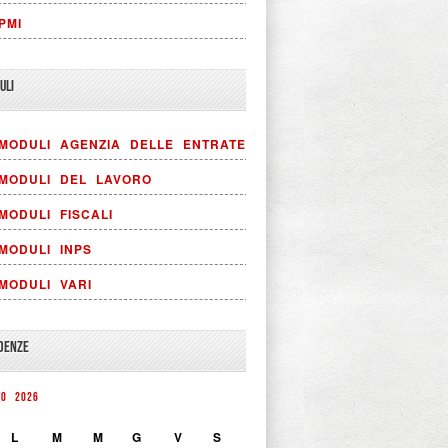
PMI
ULI
MODULI AGENZIA DELLE ENTRATE
MODULI DEL LAVORO
MODULI FISCALI
MODULI INPS
MODULI VARI
DENZE
TO 2026
L
M
M
G
V
S