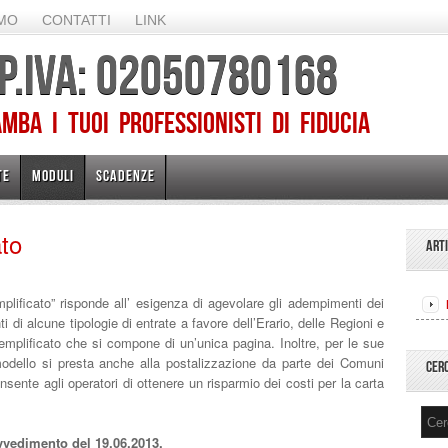
AMO
CONTATTI
LINK
 P.IVA: 02050780168
ba I TUOI PROFESSIONISTI DI FIDUCIA
TE
MODULI
SCADENZE
to
ART
lificato” risponde all’ esigenza di agevolare gli adempimenti dei
 di alcune tipologie di entrate a favore dell’Erario, delle Regioni e
semplificato che si compone di un’unica pagina. Inoltre, per le sue
modello si presta anche alla postalizzazione da parte dei Comuni
CER
sente agli operatori di ottenere un risparmio dei costi per la carta
vedimento del 19.06.2013.