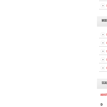
MOD
SCA
AGOS
D