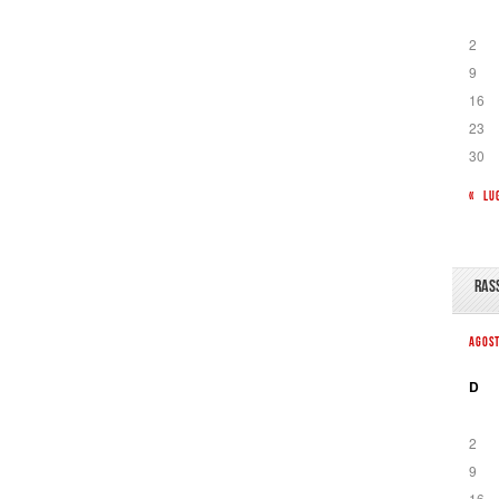
2
9
16
23
30
« LU
RAS
AGOS
D
2
9
16