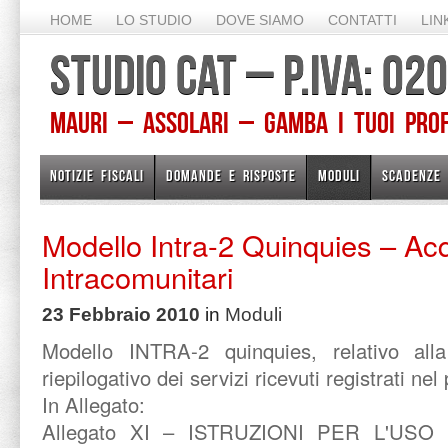
HOME
LO STUDIO
DOVE SIAMO
CONTATTI
LIN
STUDIO CAT – P.IVA: 0
Mauri – Assolari – Gamba I TUOI PROFE
NOTIZIE FISCALI
DOMANDE E RISPOSTE
MODULI
SCADENZE
Modello Intra-2 Quinquies – Acq
Intracomunitari
23 Febbraio 2010
in
Moduli
Modello INTRA-2 quinquies, relativo alla
riepilogativo dei servizi ricevuti registrati nel
In Allegato:
Allegato XI – ISTRUZIONI PER L'US