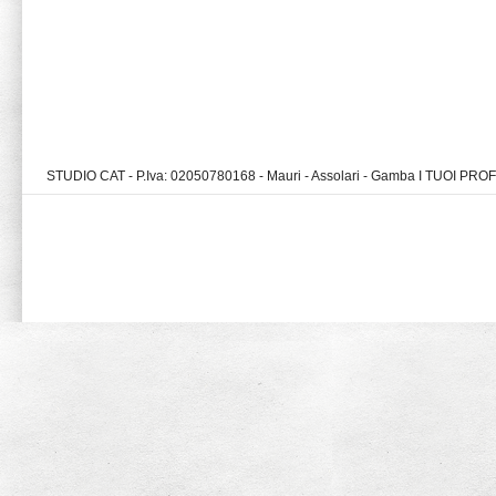
STUDIO CAT - P.Iva: 02050780168 - Mauri - Assolari - Gamba I TUOI PR