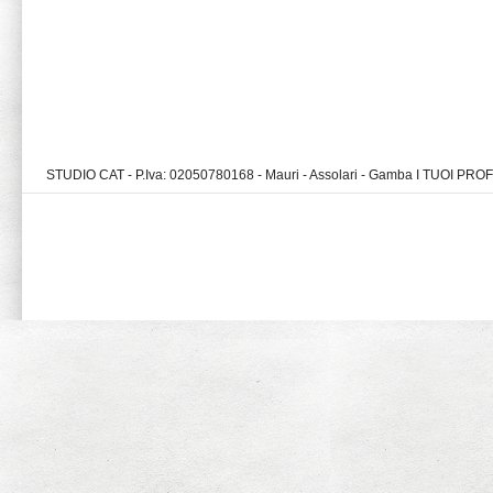
STUDIO CAT - P.Iva: 02050780168 - Mauri - Assolari - Gamba I TUOI PR