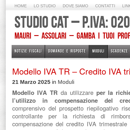
HOME
LO STUDIO
DOVE SIAMO
CONTATTI
LIN
STUDIO CAT – P.IVA: 0
Mauri – Assolari – Gamba I TUOI PROFE
NOTIZIE FISCALI
DOMANDE E RISPOSTE
MODULI
SCADENZE
Modello IVA TR – Credito IVA tr
21 Marzo 2025
in
Moduli
Modello IVA TR
da utilizzare
per la rich
l’utilizzo in compensazione del cre
comprensivo del prospetto riepilogativo ris
controllante per la richiesta di rimbor
compensazione del credito IVA trimestrale 