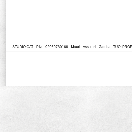
STUDIO CAT - P.Iva: 02050780168 - Mauri - Assolari - Gamba I TUOI PR