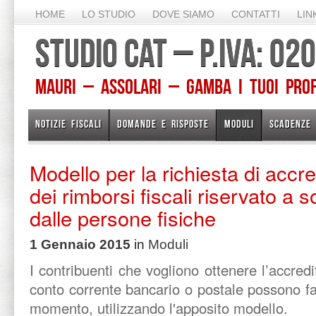
HOME
LO STUDIO
DOVE SIAMO
CONTATTI
LIN
STUDIO CAT – P.IVA: 0
Mauri – Assolari – Gamba I TUOI PROFE
NOTIZIE FISCALI
DOMANDE E RISPOSTE
MODULI
SCADENZE
Modello per la richiesta di accr
dei rimborsi fiscali riservato a s
dalle persone fisiche
1 Gennaio 2015
in
Moduli
I contribuenti che vogliono ottenere l’accredit
conto corrente bancario o postale possono far
momento, utilizzando l'apposito modello.