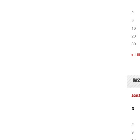
2
9
16
23
30
« LU
RAS
AGOS
D
2
9
16