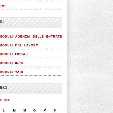
PMI
ULI
MODULI AGENZIA DELLE ENTRATE
MODULI DEL LAVORO
MODULI FISCALI
MODULI INPS
MODULI VARI
DENZE
TO 2026
L
M
M
G
V
S