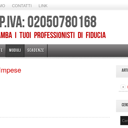
AMO
CONTATTI
LINK
 P.IVA: 02050780168
ba I TUOI PROFESSIONISTI DI FIDUCIA
TE
MODULI
SCADENZE
 Impese
ART
CER