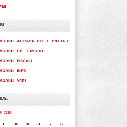
PMI
ULI
MODULI AGENZIA DELLE ENTRATE
MODULI DEL LAVORO
MODULI FISCALI
MODULI INPS
MODULI VARI
DENZE
TO 2026
L
M
M
G
V
S