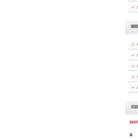
MOD
SCA
AGOS
D