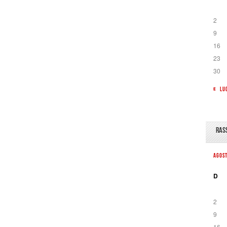
2
9
16
23
30
« LU
RAS
AGOS
D
2
9
16