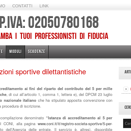
AMO
CONTATTI
LINK
 P.IVA: 02050780168
ba I TUOI PROFESSIONISTI DI FIDUCIA
TE
MODULI
SCADENZE
oni sportive dilettantistiche
ART
creditamento ai fini del riparto del contributo del 5 per mille
iche
, di cui all’articolo 1, comma 1, lettera e), del DPCM 23 luglio
o nazionale italiano
che ha stipulato apposita convenzione con
a procedura di iscrizione.
CER
di compilazione denominato
“Istanza di accreditamento al 5 per
el CONI, alla pagina
www.coni.it/it/registro-societa-sportive/5-per-
 dell’Agenzia delle entrate. Il servizio è, altresì, disponibile