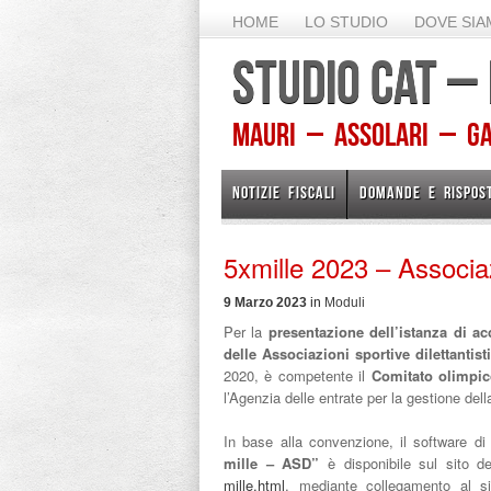
HOME
LO STUDIO
DOVE SI
STUDIO CAT –
Mauri – Assolari – Gam
NOTIZIE FISCALI
DOMANDE E RISPOS
5xmille 2023 – Associazi
9 Marzo 2023
in
Moduli
Per la
presentazione dell’istanza di ac
delle Associazioni sportive dilettantist
2020, è competente il
Comitato olimpic
l’Agenzia delle entrate per la gestione dell
In base alla convenzione, il software 
mille – ASD”
è disponibile sul sito d
mille.html
, mediante collegamento al sito