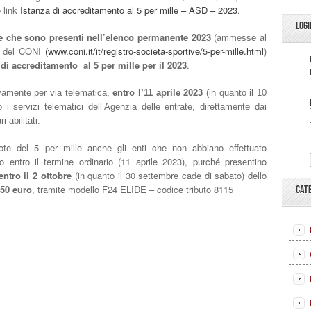
o link
Istanza di accreditamento al 5 per mille – ASD – 2023
.
LOGI
che che sono presenti nell’elenco permanente 2023
(ammesse al
to del CONI
(
www.coni.it/it/registro-societa-sportive/5-per-mille.html
)
 di accreditamento al 5 per mille per il 2023
.
vamente per via telematica,
entro l’
11 aprile 2023
(in
quanto il 10
o i servizi telematici dell’Agenzia delle
entrate, direttamente dai
i abilitati.
uote del 5 per mille anche gli enti che non abbiano effettuato
to entro il termine ordinario (11 aprile 2023), purché presentino
entro il 2 ottobre
(in quanto il 30 settembre cade di sabato) dello
50 euro
, tramite modello F24 ELIDE – codice tributo 8115
CAT