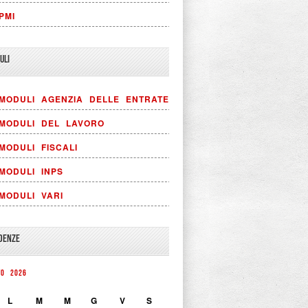
PMI
ULI
MODULI AGENZIA DELLE ENTRATE
MODULI DEL LAVORO
MODULI FISCALI
MODULI INPS
MODULI VARI
DENZE
TO 2026
L
M
M
G
V
S