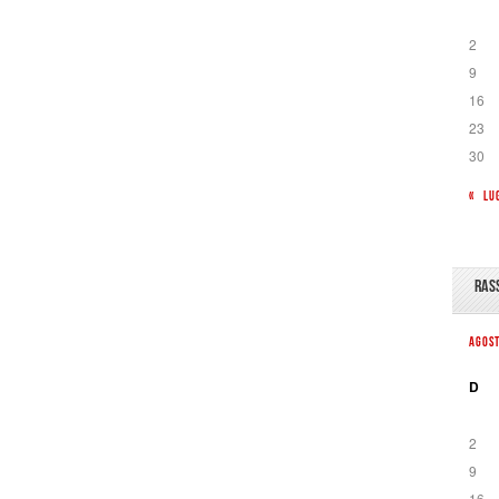
2
9
16
23
30
« LU
RAS
AGOS
D
2
9
16