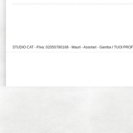
STUDIO CAT - P.Iva: 02050780168 - Mauri - Assolari - Gamba I TUOI PR