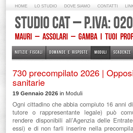
HOME
LO STUDIO
DOVE SIAMO
CONTATTI
LIN
STUDIO CAT – P.IVA: 0
Mauri – Assolari – Gamba I TUOI PROFE
NOTIZIE FISCALI
DOMANDE E RISPOSTE
MODULI
SCADENZE
730 precompilato 2026 | Oppos
sanitarie
19 Gennaio 2026
in
Moduli
Ogni cittadino che abbia compiuto 16 anni di 
tutore o rappresentante legale) può co
rendere disponibili all’Agenzia delle Entrate
essi) e di non farli inserire nella precompi