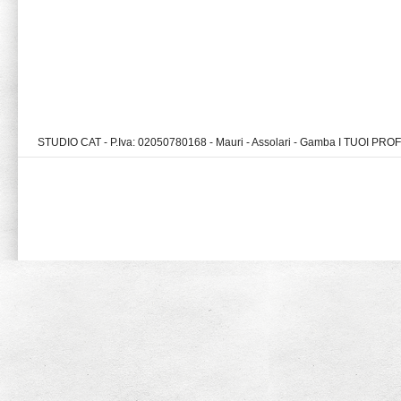
STUDIO CAT - P.Iva: 02050780168 - Mauri - Assolari - Gamba I TUOI PR