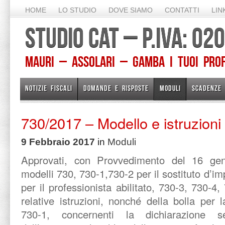
HOME
LO STUDIO
DOVE SIAMO
CONTATTI
LIN
STUDIO CAT – P.IVA: 0
Mauri – Assolari – Gamba I TUOI PROFE
NOTIZIE FISCALI
DOMANDE E RISPOSTE
MODULI
SCADENZE
730/2017 – Modello e istruzioni
9 Febbraio 2017
in
Moduli
Approvati, con Provvedimento del 16 ge
modelli 730, 730-1,730-2 per il sostituto d’i
per il professionista abilitato, 730-3, 730-4,
relative istruzioni, nonché della bolla per
730-1, concernenti la dichiarazione sem