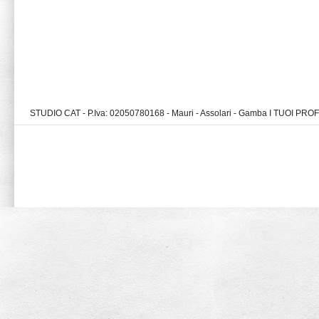
STUDIO CAT - P.Iva: 02050780168 - Mauri - Assolari - Gamba I TUOI PR