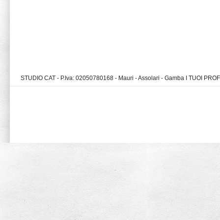
STUDIO CAT - P.Iva: 02050780168 - Mauri - Assolari - Gamba I TUOI PR