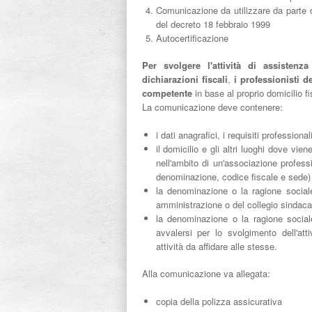
Comunicazione da utilizzare da parte de
del decreto 18 febbraio 1999
Autocertificazione
Per svolgere l'attività di assistenza
dichiarazioni fiscali
,
i professionisti 
competente
in base al proprio domicilio fi
La comunicazione deve contenere:
i dati anagrafici, i requisiti professional
il domicilio e gli altri luoghi dove vien
nell'ambito di un'associazione profess
denominazione, codice fiscale e sede)
la denominazione o la ragione sociale
amministrazione o del collegio sindaca
la denominazione o la ragione sociale 
avvalersi per lo svolgimento dell'atti
attività da affidare alle stesse.
Alla comunicazione va allegata:
copia della polizza assicurativa