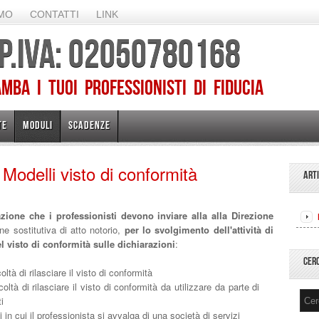
AMO
CONTATTI
LINK
 P.IVA: 02050780168
ba I TUOI PROFESSIONISTI DI FIDUCIA
TE
MODULI
SCADENZE
– Modelli visto di conformità
ART
azione
che i professionisti devono inviare alla alla Direzione
e sostitutiva di atto notorio,
per lo svolgimento dell'attività di
l visto di conformità sulle dichiarazioni
:
CER
tà di rilasciare il visto di conformità
ltà di rilasciare il visto di conformità da utilizzare da parte di
i
 in cui il professionista si avvalga di una società di servizi