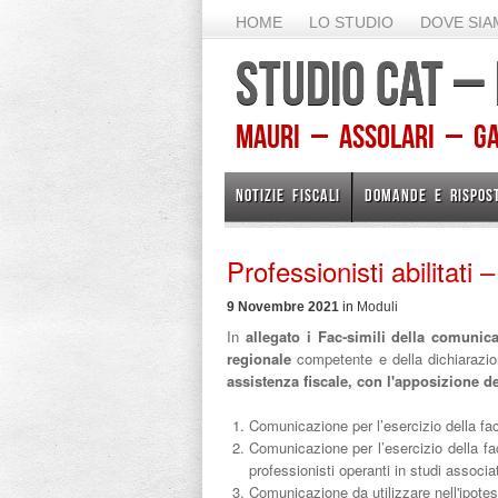
HOME
LO STUDIO
DOVE SI
STUDIO CAT –
Mauri – Assolari – Gam
NOTIZIE FISCALI
DOMANDE E RISPOS
Professionisti abilitati 
9 Novembre 2021
in
Moduli
In
allegato i Fac-simili della comunic
regionale
competente e della dichiarazion
assistenza fiscale, con l'apposizione de
Comunicazione per l’esercizio della facol
Comunicazione per l’esercizio della faco
professionisti operanti in studi associat
Comunicazione da utilizzare nell'ipotesi