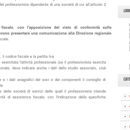
l professionista dipendente di una società di cui all’articolo 2
LOGI
 fiscale
,
con l'apposizione del visto di conformità sulle
devono presentare una comunicazione alla Direzione regionale
scale.
i, il codice fiscale e la partita Iva
e esercitata l'attività professionale (se il professionista esercita
ionale, deve indicare anche i dati dello studio associato, cioè
 e i dati anagrafici dei soci e dei componenti il consiglio di
CAT
le
delle società di servizi delle quali il professionista intende
vità di assistenza fiscale, con l'indicazione delle specifiche