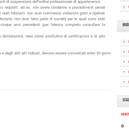
nti di sospensione dell'ordine professionale di appartenenza
ici requisiti, ad es. non avere condanne e procedimenti penali
i reati tributari); non aver commesso violazioni gravi e ripetute
ibutaria; non aver fatto parte di società per le quali sono stati
cinque anni precedenti (per l'elenco completo consultare la
MOD
 dichiarazioni, rese come sostitutive di certificazioni e di atto
i e degli altri atti indicati, devono essere comunicati entro 30 giorni
SCA
AGOS
D