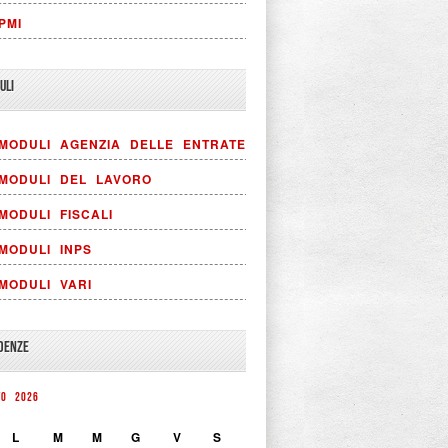
PMI
ULI
MODULI AGENZIA DELLE ENTRATE
MODULI DEL LAVORO
MODULI FISCALI
MODULI INPS
MODULI VARI
DENZE
TO 2026
L
M
M
G
V
S