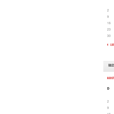
2
9
16
23
30
« LU
RAS
AGOS
D
2
9
16