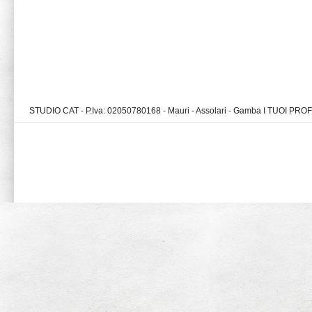
STUDIO CAT - P.Iva: 02050780168 - Mauri - Assolari - Gamba I TUOI PR