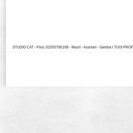
STUDIO CAT - P.Iva: 02050780168 - Mauri - Assolari - Gamba I TUOI PR