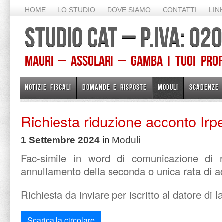
HOME
LO STUDIO
DOVE SIAMO
CONTATTI
LIN
STUDIO CAT – P.IVA: 0
Mauri – Assolari – Gamba I TUOI PROFE
NOTIZIE FISCALI
DOMANDE E RISPOSTE
MODULI
SCADENZE
Richiesta riduzione acconto Ir
1 Settembre 2024
in
Moduli
Fac-simile in word di comunicazione di r
annullamento della seconda o unica rata di a
Richiesta da inviare per iscritto al datore di l
Scarica la circolare