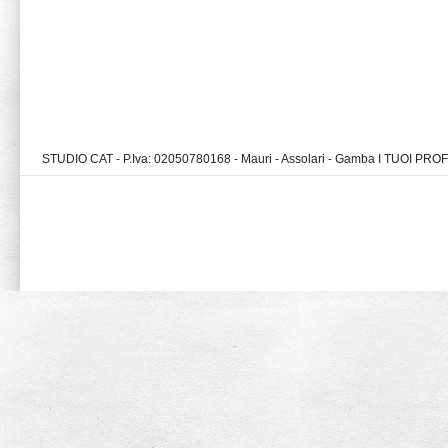
STUDIO CAT - P.Iva: 02050780168 - Mauri - Assolari - Gamba I TUOI PR