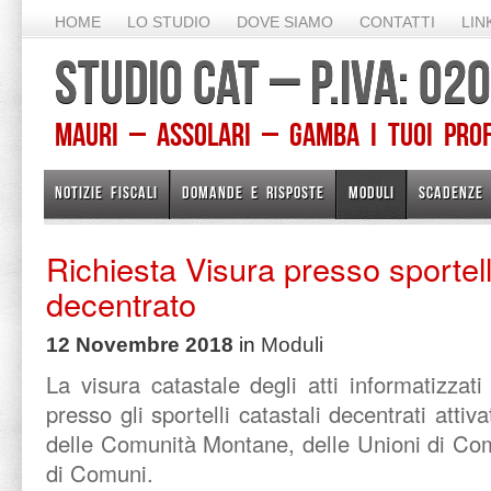
HOME
LO STUDIO
DOVE SIAMO
CONTATTI
LIN
STUDIO CAT – P.IVA: 0
Mauri – Assolari – Gamba I TUOI PROFE
NOTIZIE FISCALI
DOMANDE E RISPOSTE
MODULI
SCADENZE
Richiesta Visura presso sportel
decentrato
12 Novembre 2018
in
Moduli
La visura catastale degli atti informatizzat
presso gli sportelli catastali decentrati attiv
delle Comunità Montane, delle Unioni di Com
di Comuni.