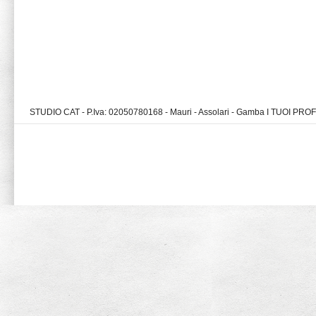
STUDIO CAT - P.Iva: 02050780168 - Mauri - Assolari - Gamba I TUOI PR