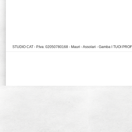
STUDIO CAT - P.Iva: 02050780168 - Mauri - Assolari - Gamba I TUOI PR