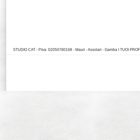
STUDIO CAT - P.Iva: 02050780168 - Mauri - Assolari - Gamba I TUOI PR