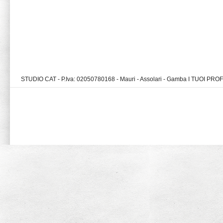
STUDIO CAT - P.Iva: 02050780168 - Mauri - Assolari - Gamba I TUOI PR