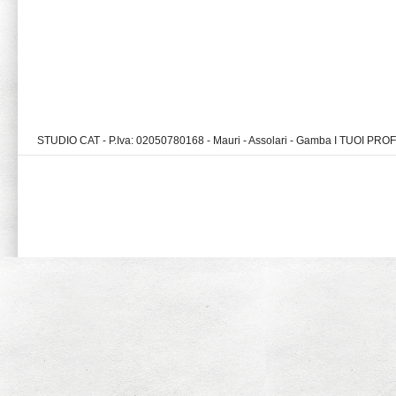
STUDIO CAT - P.Iva: 02050780168 - Mauri - Assolari - Gamba I TUOI PR