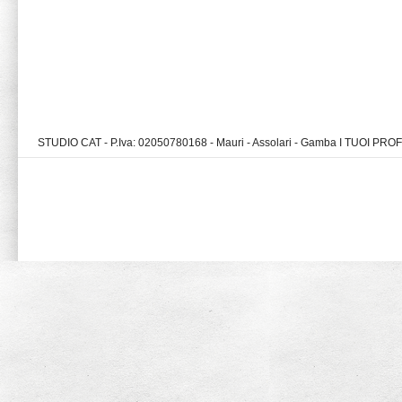
STUDIO CAT - P.Iva: 02050780168 - Mauri - Assolari - Gamba I TUOI PR