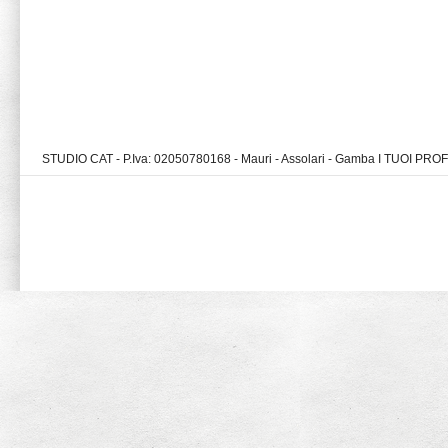
STUDIO CAT - P.Iva: 02050780168 - Mauri - Assolari - Gamba I TUOI PR