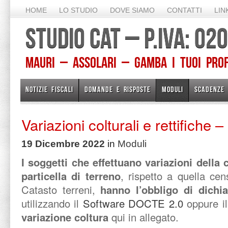
HOME
LO STUDIO
DOVE SIAMO
CONTATTI
LIN
STUDIO CAT – P.IVA: 0
Mauri – Assolari – Gamba I TUOI PROFE
NOTIZIE FISCALI
DOMANDE E RISPOSTE
MODULI
SCADENZE
Variazioni colturali e rettifiche –
19 Dicembre 2022
in
Moduli
I soggetti che effettuano variazioni della 
particella di terreno
, rispetto a quella cen
Catasto terreni,
hanno l’obbligo di dichia
utilizzando il
Software DOCTE 2.0
oppure i
variazione coltura
qui in allegato.