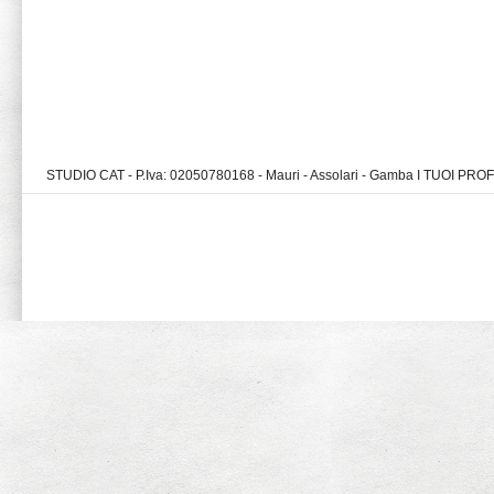
STUDIO CAT - P.Iva: 02050780168 - Mauri - Assolari - Gamba I TUOI PR