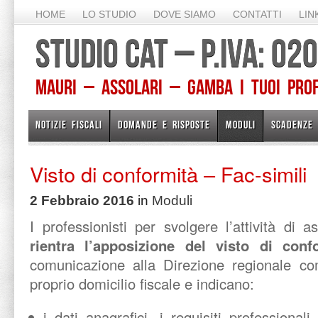
HOME
LO STUDIO
DOVE SIAMO
CONTATTI
LIN
STUDIO CAT – P.IVA: 0
Mauri – Assolari – Gamba I TUOI PROFE
NOTIZIE FISCALI
DOMANDE E RISPOSTE
MODULI
SCADENZE
Visto di conformità – Fac-simili
2 Febbraio 2016
in
Moduli
I professionisti per svolgere l’attività di a
rientra l’apposizione del visto di conf
comunicazione alla Direzione regionale co
proprio domicilio fiscale e indicano:
i dati anagrafici, i requisiti professionali