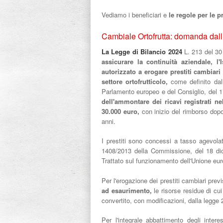
Vediamo i beneficiari e
le regole per le p
Cambiale Ortofrutta: domanda dall’8
La Legge di Bilancio 2024
L. 213 del 30
assicurare la continuità aziendale, l'I
autorizzato a erogare prestiti cambiari
settore ortofrutticolo,
come definito dal
Parlamento europeo e del Consiglio, del
dell'ammontare dei ricavi registrati 
30.000 euro,
con inizio del rimborso dopo
anni.
I prestiti sono concessi a tasso agevolat
1408/2013 della Commissione, del 18 dice
Trattato sul funzionamento dell'Unione euro
Per l'erogazione dei prestiti cambiari pre
ad esaurimento,
le risorse residue di cu
convertito, con modificazioni, dalla legge
Per l'integrale abbattimento degli inter