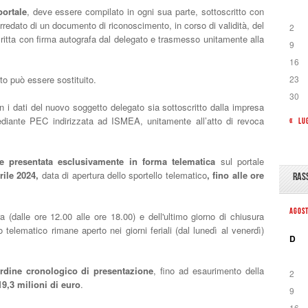
portale
, deve essere compilato in ogni sua parte, sottoscritto con
orredato di un documento di riconoscimento, in corso di validità, del
2
critta con firma autografa dal delegato e trasmesso unitamente alla
9
16
ato può essere sostituito.
23
30
on i dati del nuovo soggetto delegato sia sottoscritto dalla impresa
ediante PEC indirizzata ad ISMEA, unitamente all’atto di revoca
« LU
 presentata esclusivamente in forma telematica
sul portale
rile 2024,
data di apertura dello sportello telematico
, fino alle ore
RAS
AGOS
 (dalle ore 12.00 alle ore 18.00) e dell'ultimo giorno di chiusura
lo telematico rimane aperto nei giorni feriali (dal lunedì al venerdì)
D
rdine cronologico di presentazione
, fino ad esaurimento della
2
19,3 milioni di euro
.
9
16