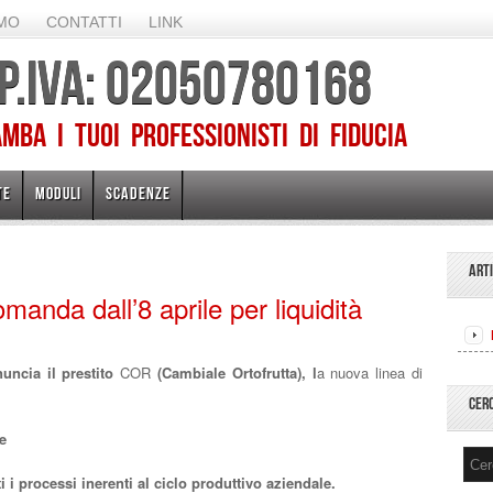
AMO
CONTATTI
LINK
 P.IVA: 02050780168
ba I TUOI PROFESSIONISTI DI FIDUCIA
TE
MODULI
SCADENZE
ART
manda dall’8 aprile per liquidità
uncia il prestito
COR
(Cambiale Ortofrutta), l
a nuova linea di
CER
le
ti i processi inerenti al ciclo produttivo aziendale.