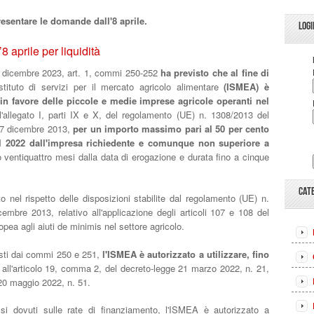
resentare le domande dall'8 aprile.
LOGI
 aprile per liquidità
 dicembre 2023, art. 1, commi 250-252
ha previsto che al fine di
stituto di servizi per il mercato agricolo alimentare
(ISMEA) è
 in favore delle piccole e medie imprese agricole operanti nel
l'allegato I, parti IX e X, del regolamento (UE) n. 1308/2013 del
 17 dicembre 2013,
per un importo massimo pari al 50 per cento
nel 2022 dall'impresa richiedente e comunque non superiore a
 ventiquattro mesi dalla data di erogazione e durata fino a cinque
CAT
o nel rispetto delle disposizioni stabilite dal regolamento (UE) n.
mbre 2013, relativo all'applicazione degli articoli 107 e 108 del
pea agli aiuti de minimis nel settore agricolo.
visti dai commi 250 e 251,
l'ISMEA è autorizzato a utilizzare, fino
i all'articolo 19, comma 2, del decreto-legge 21 marzo 2022, n. 21,
 20 maggio 2022, n. 51.
essi dovuti sulle rate di finanziamento, l'ISMEA è autorizzato a