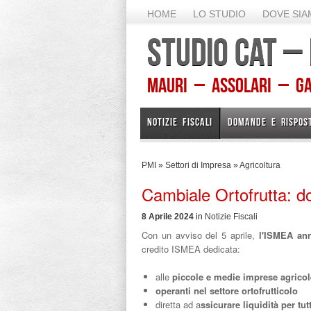
HOME
LO STUDIO
DOVE SI
STUDIO CAT –
Mauri – Assolari – Gam
NOTIZIE FISCALI
DOMANDE E RISPOS
PMI
»
Settori di Impresa
»
Agricoltura
Cambiale Ortofrutta: do
8 Aprile 2024
in
Notizie Fiscali
Con un avviso del 5 aprile,
l'ISMEA ann
credito ISMEA dedicata:
alle
piccole e medie imprese agrico
operanti nel settore ortofrutticolo
diretta ad a
ssicurare liquidità per tut