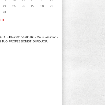
24
25
26
27
28
29
31
GLIO
CAT - P.Iva: 02050780168 - Mauri - Assolari -
I TUOI PROFESSIONISTI DI FIDUCIA