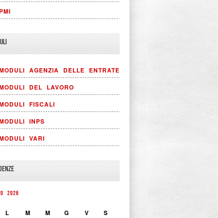
PMI
ULI
MODULI AGENZIA DELLE ENTRATE
MODULI DEL LAVORO
MODULI FISCALI
MODULI INPS
MODULI VARI
DENZE
TO 2026
L
M
M
G
V
S