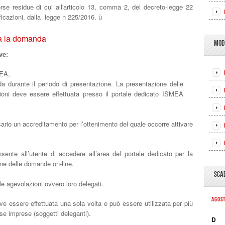
isorse residue di cui all'articolo 13, comma 2, del decreto-legge 22
ficazioni, dalla legge n 225/2016. ù
ta la domanda
MOD
eve:
MEA,
a durante il periodo di presentazione. La presentazione delle
oni deve essere effettuata presso il portale dedicato ISMEA
ario un accreditamento per l’ottenimento del quale occorre attivare
nsente all’utente di accedere all’area del portale dedicato per la
one delle domande on-line.
SCA
le agevolazioni ovvero loro delegati.
AGOS
ve essere effettuata una sola volta e può essere utilizzata per più
rse imprese (soggetti deleganti).
D